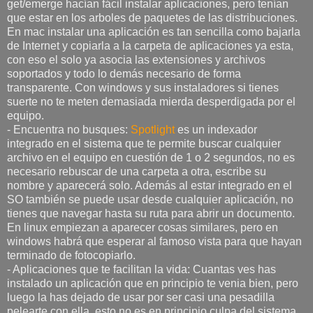
get/emerge hacían fácil instalar aplicaciones, pero tenían
que estar en los arboles de paquetes de las distribuciones.
En mac instalar una aplicación es tan sencilla como bajarla
de Internet y copiarla a la carpeta de aplicaciones ya esta,
con eso el solo ya asocia las extensiones y archivos
soportados y todo lo demás necesario de forma
transparente. Con windows y sus instaladores si tienes
suerte no te meten demasiada mierda desperdigada por el
equipo.
- Encuentra no busques:
Spotlight
es un indexador
integrado en el sistema que te permite buscar cualquier
archivo en el equipo en cuestión de 1 o 2 segundos, no es
necesario rebuscar de una carpeta a otra, escribe su
nombre y aparecerá solo. Además al estar integrado en el
SO también se puede usar desde cualquier aplicación, no
tienes que navegar hasta su ruta para abrir un documento.
En linux empiezan a aparecer cosas similares, pero en
windows habrá que esperar al famoso vista para que hayan
terminado de fotocopiarlo.
- Aplicaciones que te facilitan la vida: Cuantas ves has
instalado un aplicación que en principio te venia bien, pero
luego la has dejado de usar por ser casi una pesadilla
pelearte con ella, esto no es en principio culpa del sistema