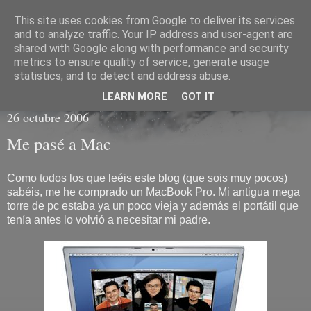
This site uses cookies from Google to deliver its services
CR V Blog
and to analyze traffic. Your IP address and user-agent are
shared with Google along with performance and security
metrics to ensure quality of service, generate usage
blog.crvnet.es :: Pa contarlo, que luego se me olvida
statistics, and to detect and address abuse.
LEARN MORE
GOT IT
26 octubre 2006
Me pasé a Mac
Como todos los que leéis este blog (que sois muy pocos)
sabéis, me he comprado un MacBook Pro. Mi antigua mega
torre de pc estaba ya un poco vieja y además el portátil que
tenía antes lo volvió a necesitar mi padre.