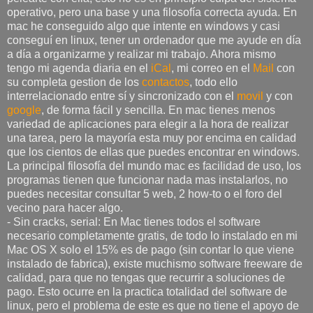
operativo, pero una base y una filosofía correcta ayuda. En
mac he conseguido algo que intente en windows y casi
conseguí en linux, tener un ordenador que me ayude en día
a día a organizarme y realizar mi trabajo. Ahora mismo
tengo mi agenda diaria en el
iCal
, mi correo en el
Mail
con
su completa gestion de los
contactos
, todo ello
interrelacionado entre sí y sincronizado con el
movil
y con
google
, de forma fácil y sencilla. En mac tienes menos
variedad de aplicaciones para elegir a la hora de realizar
una tarea, pero la mayoría esta muy por encima en calidad
que los cientos de ellas que puedes encontrar en windows.
La principal filosofía del mundo mac es facilidad de uso, los
programas tienen que funcionar nada mas instalarlos, no
puedes necesitar consultar 5 web, 2 how-to o el foro del
vecino para hacer algo.
- Sin cracks, serial: En Mac tienes todos el software
necesario completamente gratis, de todo lo instalado en mi
Mac OS X solo el 15% es de pago (sin contar lo que viene
instalado de fabrica), existe muchismo software freeware de
calidad, para que no tengas que recurrir a soluciones de
pago. Esto ocurre en la practica totalidad del software de
linux, pero el problema de este es que no tiene el apoyo de