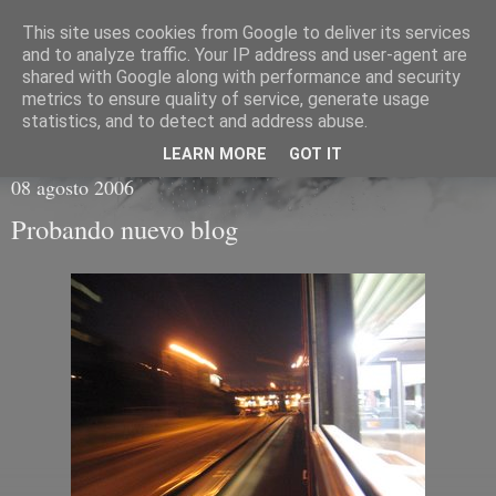
This site uses cookies from Google to deliver its services
CR V Blog
and to analyze traffic. Your IP address and user-agent are
shared with Google along with performance and security
metrics to ensure quality of service, generate usage
blog.crvnet.es :: Pa contarlo, que luego se me olvida
statistics, and to detect and address abuse.
LEARN MORE
GOT IT
08 agosto 2006
Probando nuevo blog